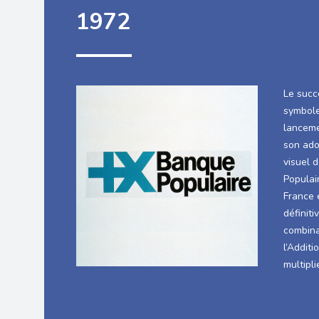
1972
Le succ
symbole
lanceme
son ado
visuel 
Populai
France 
définit
combinai
l’Addit
multipli