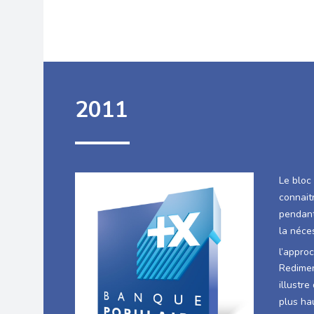
2011
Le bloc
connait
pendant
la néce
l’appro
Redimen
illustr
plus ha