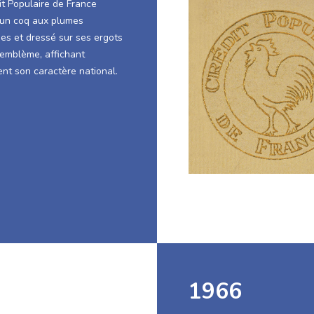
it Populaire de France
un coq aux plumes
es et dressé sur ses ergots
mblème, affichant
ent son caractère national.
1966