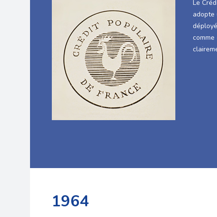
Le Créd
adopte 
déployé
comme e
clairem
1964