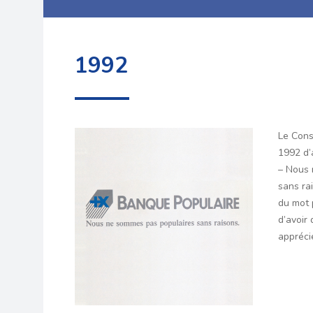
1992
Le Conse
1992 d’
– Nous 
sans ra
du mot 
d’avoir 
appréci