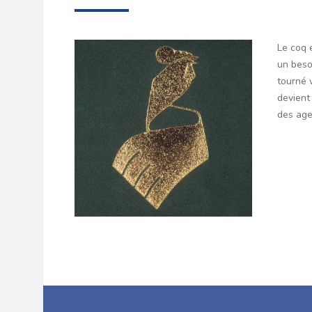
Le coq 
un besoi
tourné v
devient
des age