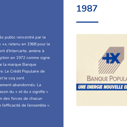
1987
ès public rencontré par le
 +x, retenu en 1968 pour le
nt d’Intercarte, amène à
ption en 1972 comme signe
de la marque Banque
re. Le Crédit Populaire de
et le coq sont
ivement abandonnés. La
son du + et du x signifie «
ion des forces de chacun
e l’efficacité de l’ensemble ».